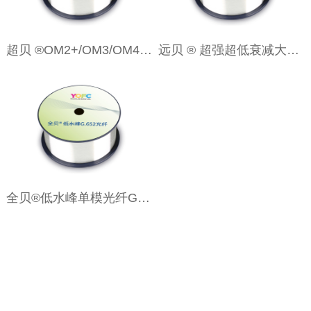
超贝 ®OM2+/OM3/OM4 弯曲不敏
远贝 ® 超强超低衰减大有效面积光纤G65
全贝®低水峰单模光纤G652D